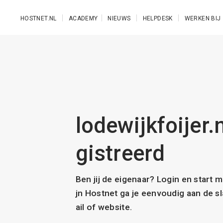
Ga naar de hoofdinhoud
HOSTNET.NL
ACADEMY
NIEUWS
HELPDESK
WERKEN BIJ
lodewijkfoijer.n
gistreerd
Ben jij de eigenaar? Login en start 
jn Hostnet ga je eenvoudig aan de 
ail of website.